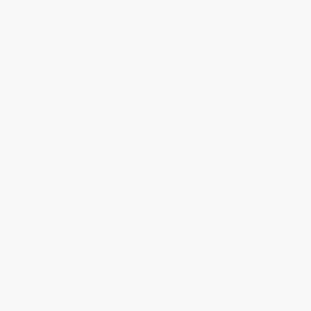
mente al tipo del 25 por ciento sobre la totalidad
de enero de 2016
se establece un límite para la
endientes de compensar, que se cifra en el 50 por
eto de la cifra de negocios sea al menos 20M €
riodo impositivo.
entativos de la participación en capital o fondos
se integrarán como mínimo, por partes iguales en
eros periodos impositivos que se inicien a partir
s valores, se integrará en la base imponible del
con el límite de la renta positiva derivada de esa