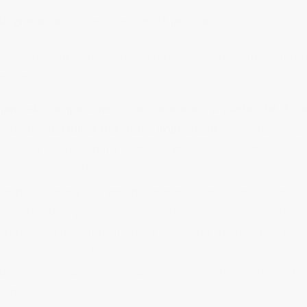
 de gravamen
general será el
25 por ciento
.
e las entidades de reducida dimensión, tributarán igual
imponible.
s
períodos impositivos que se inicien a partir del 1 
ón de
deducciones por doble imposición
, generadas o p
a cuota íntegra para contribuyentes cuyo importe n
os 12 meses anteriores a la fecha en que se inicie el pe
ón de las pérdidas por deterioro de los valores repres
de entidades, generadas con anterioridad al 1-1-2013, 
imponible correspondiente a cada uno de los cinco prim
 enero de 2016. Si en dicho plazo se transmiten dicho
 de transmisión las cantidades pendientes de revertir, 
ión.