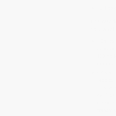
•
El
tipo
En el caso d
de la base 
•
En lo
aplicaci
100 de l
durante l
•
Reversi
propios 
la base 
del 1 de
ejercicio
transmis