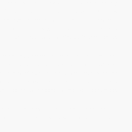
ntras no deban imputarse a la cuenta de pérdidas y
lo 15 de la LIS. El importe de las revalorizaciones
o se lleven a cabo en virtud de normas legales o
nta de pérdidas y ganancias. El importe de la
ará un mayor valor, a efectos fiscales, de los
residentes y no residentes en territorio español
imero del artículo 21 LIS. A partir de 1-1-2017 en
n la letra b) cuando la entidad participada sea
al, excepto que resida en un Estado miembro de la
ión y operativa responde a motivos económicos
nsmisión de la participación de una entidad no
a periodos impositivos que se inicien a partir de 1-