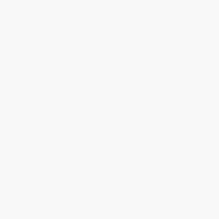
odos impositivos que se inicien a partir del 1-1-2017 lo
es negativas y activos por impuestos diferidos
serán 
negocios durante los 12 meses anteriores a la fecha en qu
egocios inferior a 20M €: 70 %
egocios igual o superior a 20M € e inferior a 60M €: 50 %
egocios igual o superior a 60M €: 25 %
tos contribuyentes, la compensación de bases imponi
os anteriores porcentajes sobre la base imponible previa 
mpensación. En todo caso, se podrán compensar en el
 importe de 1M €.
ación no será aplicable en el importe de las rentas co
con los acreedores del contribuyente.