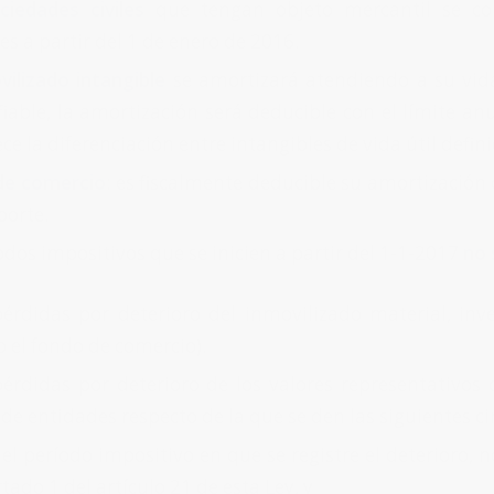
ciedades civiles
que tengan objeto mercantil se con
s a partir del 1 de enero de 2016.
vilizado intangible
se amortizará atendiendo a su vid
iable, la amortización será deducible con el límite a
e la diferenciación entre intangibles de vida útil defini
de comercio
: es fiscalmente deducible su amortización
porte.
odos impositivos que se inicien a partir del 1-1-2017
no 
pérdidas por deterioro del inmovilizado material, inv
o el fondo de comercio).
pérdidas por deterioro de los valores representativos 
de entidades respecto de la que se den las siguientes c
el período impositivo en que se registre el deterioro, n
tado 1 del artículo 21 de esta Ley, y