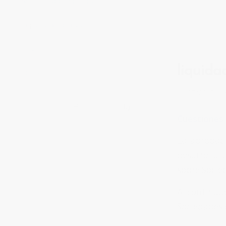
Administración de Fincas
Departamento Legal
Blog
liquida
Contacto
/
11/07/2018
Cuestiones 
La aprobac
desarrolla, 
sobre Socie
A continua
Sociedades 