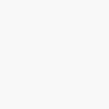
•
Las
so
Sociedade
•
El
inmo
manera f
Desaparec
• Fondo 
de su im
•
En peri
a) Las 
(incluid
b) Las 
propios 
Que, en 
del apar