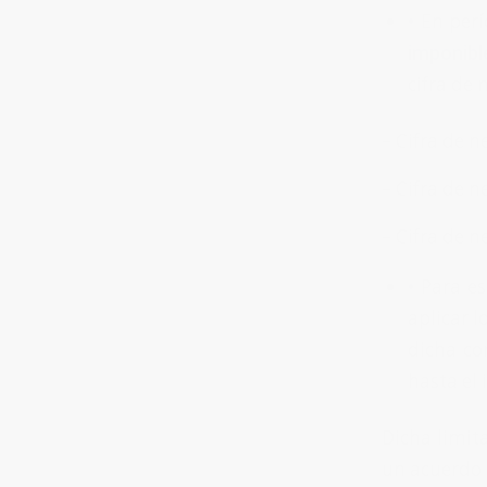
•
En perí
imponibl
cifra de 
– Cifra de n
– Cifra de n
– Cifra de n
•
Para es
aplicar l
dicha co
hasta el
Dicha limit
un acuerdo 