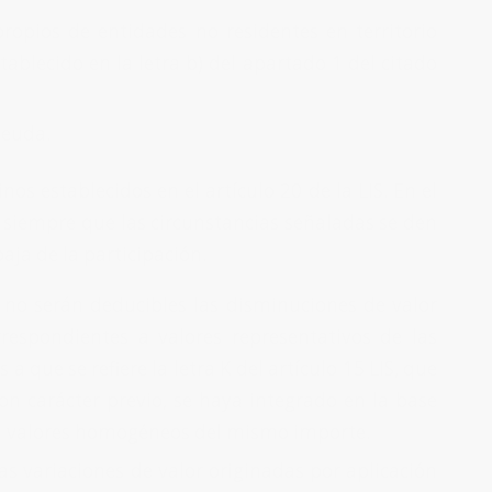
propios de entidades no residentes en territorio
ablecido en la letra b) del apartado 1 del citado
deuda.
os establecidos en el artículo 20 de la LIS. En el
s siempre que las circunstancias señaladas se den
aja de la participación.
, no serán deducibles las disminuciones de valor
rrespondientes a valores representativos de las
a que se refiere la letra K del artículo 15 LIS, que
on carácter previo, se haya integrado en la base
 a valores homogéneos del mismo importe.
las variaciones de valor originadas por aplicación