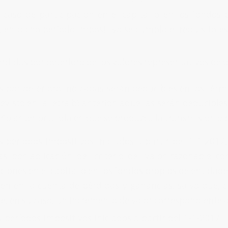
 caso de participación en el capital o en los fondos 
, en dicho período impositivo se cumpla el requisito est
.
érdidas por deterioro de los valores representativos de 
 por deterioro indicadas serán deducibles en los términ
evisto en la letra b) anterior, aquellas serán deducible
ño anterior al día en que se produzca la transmisión o b
s períodos impositivos iniciados a partir del 1-1-2017
as por aplicación del criterio del valor razonable co
ciones en el capital o en los fondos propios de entidades 
en en la cuenta de pérdidas y ganancias, salvo que, c
e, en su caso, un incremento de valor correspondiente
s períodos impositivos iniciados a partir del 1-1-2017, 