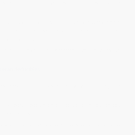
siderarán contribuyentes del Impuesto sobre
a útil. Cuando la misma no pueda estimarse de
nual máximo de la veinteava parte de su importe.
da e indefinida.
 con el límite anual máximo de la veinteava parte
serán deducibles
:
ersiones inmobiliarias e inmovilizado intangible
de la participación en el capital o en los fondos
ircunstancias:
o se cumpla el requisito establecido en la letra a)