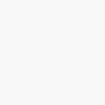
del crite
ganancias
contable
reglamen
revalori
elemento
•
Los div
estarán e
ningún c
resident
Unión Eu
válidos 
•
La apl
residente
1-2017 t
Deducción del 20% de
IRPF por inicio de