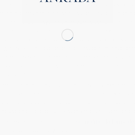
ir del 1 de enero de 2017 estarán exentas las renta
imiento permanente o cese de su actividad cuando h
za idéntica o análoga a este Impuesto con un tipo nomi
 1 del artículo 21 de la LIS. Tampoco se integrarán en
ansmisión de un establecimiento permanente. No obs
s generadas en caso de cese del establecimiento perm
s se minorará en el importe de las rentas positivas ne
a la aplicación de un régimen de exención o de deducció
te de la misma.
r del 1 de enero de 2017 no se aplicará la exención de
tenidas en el extranjero, las circunstancias previstas en
refiere la letra c) de dicho apartado se ejercerá por ca
incluso en el caso de que existan varios en el territorio 
ctos desde el 1 de julio de 2016
se modifica la forma de
minados activos intangibles.