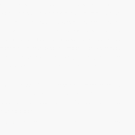
s positivas derivadas de la transmisión de un
aya estado sujeto y no exento a un impuesto de
nal de, al menos, un 10 % o, en los términos del
 la base imponible las rentas negativas derivadas
tante, serán fiscalmente deducibles las rentas
anente. En este caso, el importe de las rentas
tas obtenidas con anterioridad y que hayan tenido
n para la eliminación de la doble imposición, por
l artículo 22 LIS cuando se den, respecto de las
 el apartado 9 del artículo 21 de la LIS. La opción
da establecimiento permanente fuera del territorio
de un solo país.
 cálculo
de la reducción de las rentas procedentes