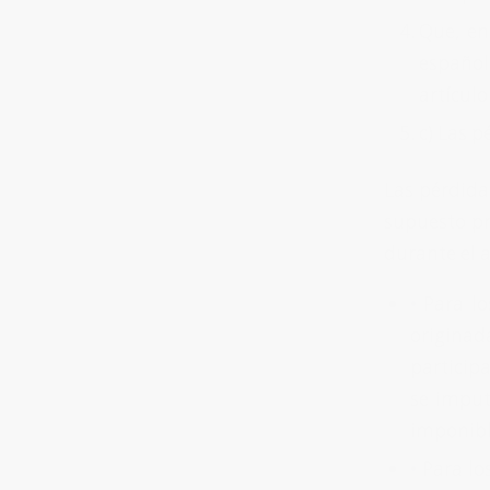
Que, en
español
artículo
c) Las p
Las pérdidas
supuesto pr
durante el a
•
Para lo
originad
participa
se imput
imponibl
•
Para lo