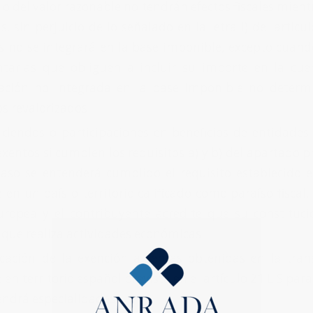
rio del valor razonable no tendrán efectos fiscales mie
, sin perjuicio de lo señalado en la letra l) del artícu
s no se integrará en la base imponible, excepto cuand
tarias que obliguen a incluir su importe en la cue
zación no integrada en la base imponible no determin
s revalorizados.
idendos o participaciones en beneficios de entidades 
xentos si cumplen los requisitos a) y b) del apartado pr
aso se entenderá cumplido el requisito establecido e
e en un país o territorio calificado como paraíso fisc
ropea y el contribuyente acredite que su constituc
y que realiza actividades económicas.
icación de la exención a rentas obtenidas en la tra
 en territorio español prevista en el artículo 21 LIS par
endrá especialidades.