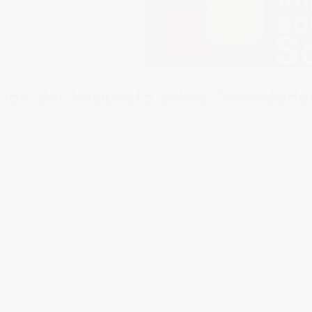
ción del Impuesto sobre Sociedade
en
NOTICIAS
a tener en cuenta en la liquidación del Impuesto sobre
ión de la Ley 27/2014, de 27 de noviembre, del Impu
aprobado por el Real Decreto 635/2015, de 10 de julio, s
dades.
ción se enumeran las novedades que afectan específ
en 2017: