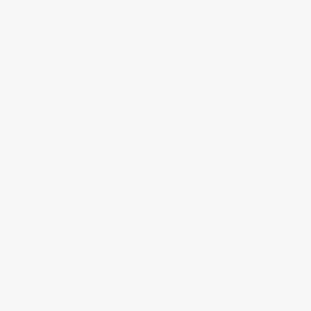
•
A part
actividad
establec
naturale
apartado
de la tr
negativa
negativa
derecho 
el impor
•
A parti
rentas ob
a que se 
español, 
•
Con efe
de deter